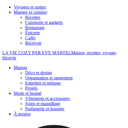
Voyages et sorties
Manger et cuisiner
Recettes
Cuisinerie et gadgets
Restaurant
Épicerie
Cafés
Recevoir
LA VIE COZY PAR EVE MARTEL
Maison, recettes, voyage,
lifestyle
Maison
Déco et design
Organisation et rangement
Entretien et ménage
Projets
Mode et beauté
Vêtements et accessoires
Soins et maquillage
Parfumerie et bougies
À propos